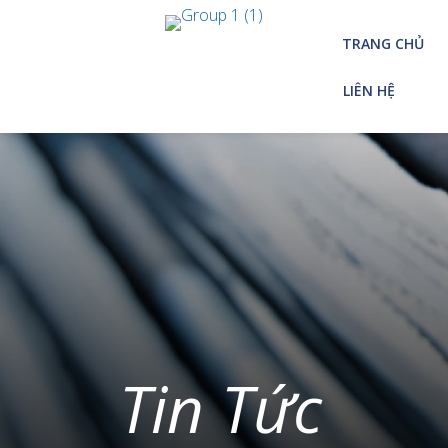
S
k
TRANG CHỦ
i
p
LIÊN HỆ
t
o
c
o
n
t
e
n
t
Tin Tức