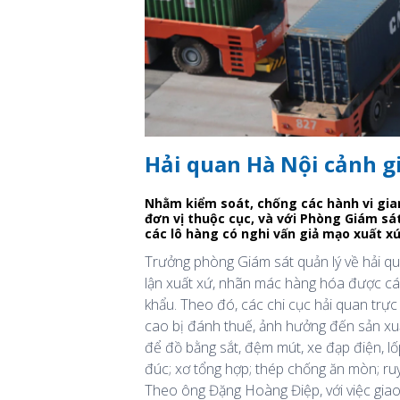
Hải quan Hà Nội cảnh gi
Nhằm kiểm soát, chống các hành vi gian
đơn vị thuộc cục, và với Phòng Giám sá
các lô hàng có nghi vấn giả mạo xuất x
Trưởng phòng Giám sát quản lý về hải q
lận xuất xứ, nhãn mác hàng hóa được các
khẩu. Theo đó, các chi cục hải quan trự
cao bị đánh thuế, ảnh hưởng đến sản xuấ
để đồ bằng sắt, đệm mút, xe đạp điện, lốp
đúc; xơ tổng hợp; thép chống ăn mòn; ruy
Theo ông Đặng Hoàng Điệp, với việc giao