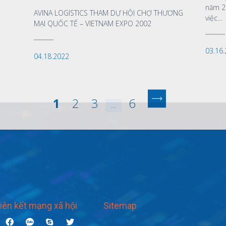
năm 2
AVINA LOGISTICS THAM DỰ HỘI CHỢ THƯƠNG
việc…
MẠI QUỐC TẾ – VIETNAM EXPO 2002
03.16
04.18.2022
1
2
3
6
…
iên kết mạng xã hội
Sitemap