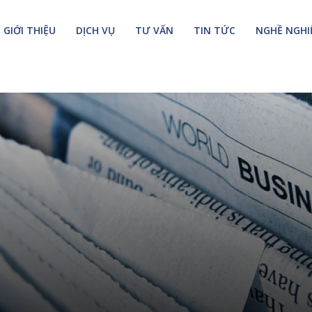
GIỚI THIỆU
DỊCH VỤ
TƯ VẤN
TIN TỨC
NGHỀ NGHI