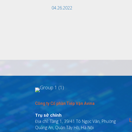
04.26.2022
Công ty Cổ phần Tiếp Vận Avina
Trụ sở chính
L
Địa chỉ: Tầng 1, 39/41 Tô Ngọc Vân, Phường
Quảng An, Quận Tây Hồ, Hà Nội