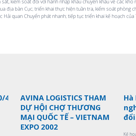
sát, kiểm soát đối với hành nhập khẩu chuyển khẩu về các kho
qua địa bàn Cục; triển khai thực hiện tuần tra, kiểm soát phòng c
ục Hải quan Chuyển phát nhanh; tiếp tục triển khai kế hoạch củ
Xem thêm
0/4
AVINA LOGISTICS THAM
Hà 
DỰ HỘI CHỢ THƯƠNG
ngh
MẠI QUỐC TẾ – VIETNAM
đổi
EXPO 2002
Kế ho