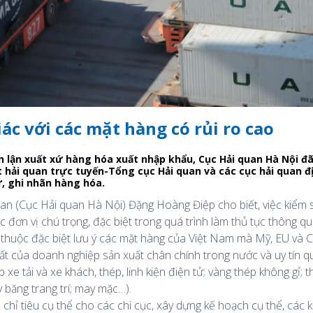
ác với các mặt hàng có rủi ro cao
 lận xuất xứ hàng hóa xuất nhập khẩu, Cục Hải quan Hà Nội đã
t hải quan trực tuyến-Tổng cục Hải quan và các cục hải quan đ
ứ, ghi nhãn hàng hóa.
uan (Cục Hải quan Hà Nội) Đặng Hoàng Điệp cho biết, việc kiểm
 đơn vị chú trọng, đặc biệt trong quá trình làm thủ tục thông q
c thuộc đặc biệt lưu ý các mặt hàng của Việt Nam mà Mỹ, EU và
t của doanh nghiệp sản xuất chân chính trong nước và uy tín quố
 xe tải và xe khách, thép, linh kiện điện tử; vàng thép không gỉ
 băng trang trí; may mặc…).
 chỉ tiêu cụ thể cho các chi cục, xây dựng kế hoạch cụ thể, các