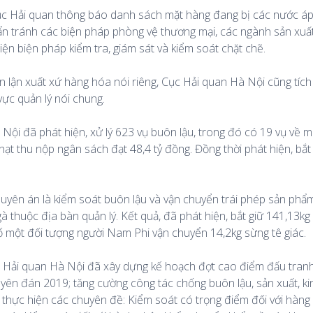
ục Hải quan thông báo danh sách mặt hàng đang bị các nước á
lẩn tránh các biện pháp phòng vệ thương mại, các ngành sản xu
ện biện pháp kiểm tra, giám sát và kiểm soát chặt chẽ.
n lận xuất xứ hàng hóa nói riêng, Cục Hải quan Hà Nội cũng tích
vực quản lý nói chung.
ội đã phát hiện, xử lý 623 vụ buôn lậu, trong đó có 19 vụ về m
hạt thu nộp ngân sách đạt 48,4 tỷ đồng. Đồng thời phát hiện, bắt
uyên án là kiểm soát buôn lậu và vận chuyển trái phép sản phẩ
à thuộc địa bàn quản lý. Kết quả, đã phát hiện, bắt giữ 141,13kg 
 tố một đối tượng người Nam Phi vận chuyển 14,2kg sừng tê giác.
c Hải quan Hà Nội đã xây dựng kế hoạch đợt cao điểm đấu tranh
guyên đán 2019; tăng cường công tác chống buôn lậu, sản xuất, 
ai thực hiện các chuyên đề: Kiểm soát có trọng điểm đối với hàng