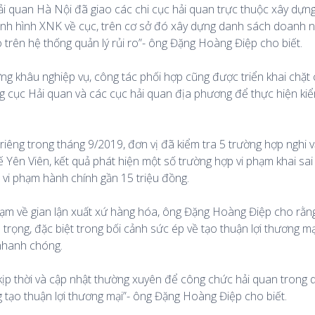
Hải quan Hà Nội đã giao các chi cục hải quan trực thuộc xây dự
ình hình XNK về cục, trên cơ sở đó xây dựng danh sách doanh n
o trên hệ thống quản lý rủi ro”- ông Đặng Hoàng Điệp cho biết.
từng khâu nghiệp vụ, công tác phối hợp cũng được triển khai chặt 
 cục Hải quan và các cục hải quan địa phương để thực hiện kiểm
êng trong tháng 9/2019, đơn vị đã kiểm tra 5 trường hợp nghi v
 Yên Viên, kết quả phát hiện một số trường hợp vi phạm khai sai
 vi phạm hành chính gần 15 triệu đồng.
ạm về gian lận xuất xứ hàng hóa, ông Đặng Hoàng Điệp cho rằng,
trọng, đặc biệt trong bối cảnh sức ép về tạo thuận lợi thương m
nhanh chóng.
ịp thời và cập nhật thường xuyên để công chức hải quan trong q
 tạo thuận lợi thương mại”- ông Đặng Hoàng Điệp cho biết.