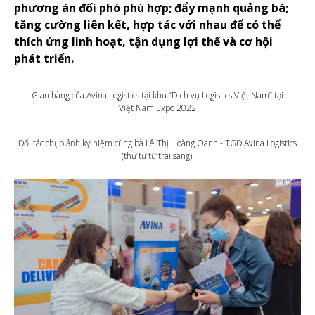
phương án đối phó phù hợp; đẩy mạnh quảng bá;
tăng cường liên kết, hợp tác với nhau để có thể
thích ứng linh hoạt, tận dụng lợi thế và cơ hội
phát triển.
Gian hàng của Avina Logistics tại khu “Dịch vụ Logistics Việt Nam” tại
Việt Nam Expo 2022
Đối tác chụp ảnh ky niệm cùng bà Lê Thị Hoàng Oanh - TGĐ Avina Logistics
(thứ tư từ trái sang).