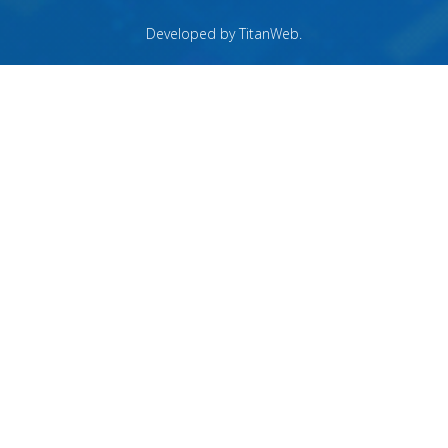
Developed by
TitanWeb
.