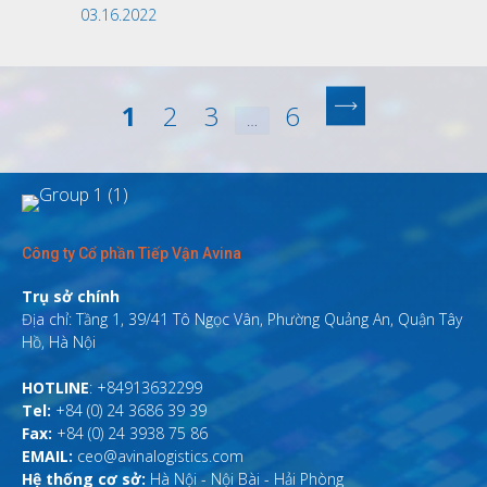
03.16.2022
1
2
3
6
…
Công ty Cổ phần Tiếp Vận Avina
Trụ sở chính
Địa chỉ: Tầng 1, 39/41 Tô Ngọc Vân, Phường Quảng An, Quận Tây
Hồ, Hà Nội
HOTLINE
: +84913632299
Tel:
+84 (0) 24 3686 39 39
Fax:
+84 (0) 24 3938 75 86
EMAIL:
ceo@avinalogistics.com
Hệ thống cơ sở:
Hà Nội - Nội Bài - Hải Phòng