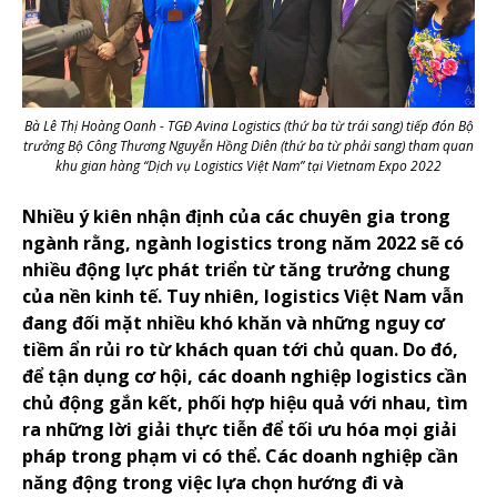
Bà Lê Thị Hoàng Oanh - TGĐ Avina Logistics (thứ ba từ trái sang) tiếp đón Bộ
trưởng Bộ Công Thương Nguyễn Hồng Diên (thứ ba từ phải sang) tham quan
khu gian hàng “Dịch vụ Logistics Việt Nam” tại Vietnam Expo 2022
Nhiều ý kiên nhận định của các chuyên gia trong
ngành rằng, ngành logistics trong năm 2022 sẽ có
nhiều động lực phát triển từ tăng trưởng chung
của nền kinh tế. Tuy nhiên, logistics Việt Nam vẫn
đang đối mặt nhiều khó khăn và những nguy cơ
tiềm ẩn rủi ro từ khách quan tới chủ quan. Do đó,
để tận dụng cơ hội, các doanh nghiệp logistics cần
chủ động gắn kết, phối hợp hiệu quả với nhau, tìm
ra những lời giải thực tiễn để tối ưu hóa mọi giải
pháp trong phạm vi có thể. Các doanh nghiệp cần
năng động trong việc lựa chọn hướng đi và