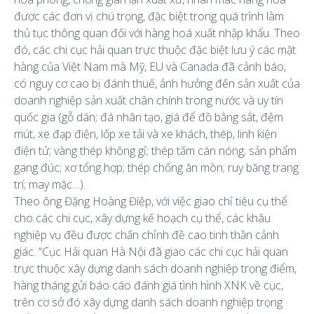
được các đơn vị chú trọng, đặc biệt trong quá trình làm
thủ tục thông quan đối với hàng hoá xuất nhập khẩu. Theo
đó, các chi cục hải quan trực thuộc đặc biệt lưu ý các mặt
hàng của Việt Nam mà Mỹ, EU và Canada đã cảnh báo,
có nguy cơ cao bị đánh thuế, ảnh hưởng đến sản xuất của
doanh nghiệp sản xuất chân chính trong nước và uy tín
quốc gia (gỗ dán; đá nhân tạo, giá để đồ bằng sắt, đệm
mút, xe đạp điện, lốp xe tải và xe khách, thép, linh kiện
điện tử; vàng thép không gỉ; thép tấm cán nóng; sản phẩm
gang đúc; xơ tổng hợp; thép chống ăn mòn; ruy băng trang
trí; may mặc…).
Theo ông Đặng Hoàng Điệp, với việc giao chỉ tiêu cụ thể
cho các chi cục, xây dựng kế hoạch cụ thể, các khâu
nghiệp vụ đều được chấn chỉnh đề cao tinh thần cảnh
giác. “Cục Hải quan Hà Nội đã giao các chi cục hải quan
trực thuộc xây dựng danh sách doanh nghiệp trọng điểm,
hàng tháng gửi báo cáo đánh giá tình hình XNK về cục,
trên cơ sở đó xây dựng danh sách doanh nghiệp trọng