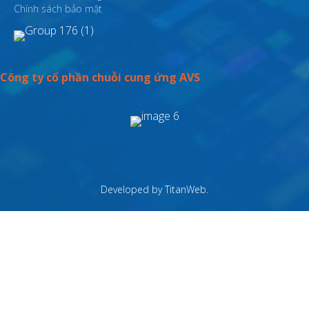
Chính sách bảo mật
Công ty cổ phần chuỗi cung ứng AVS
Developed by
TitanWeb
.