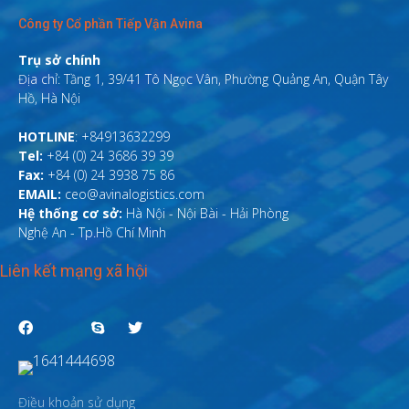
Công ty Cổ phần Tiếp Vận Avina
Trụ sở chính
Địa chỉ: Tầng 1, 39/41 Tô Ngọc Vân, Phường Quảng An, Quận Tây
Hồ, Hà Nội
HOTLINE
: +84913632299
Tel:
+84 (0) 24 3686 39 39
Fax:
+84 (0) 24 3938 75 86
EMAIL:
ceo@avinalogistics.com
Hệ thống cơ sở:
Hà Nội - Nội Bài - Hải Phòng
Nghệ An - Tp.Hồ Chí Minh
Liên kết mạng xã hội
Điều khoản sử dụng